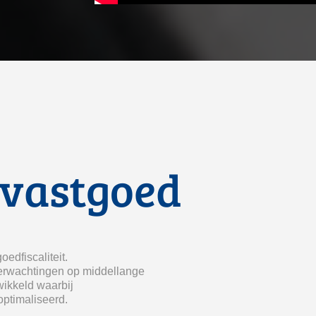
 vastgoed
edfiscaliteit.
verwachtingen op middellange
wikkeld waarbij
optimaliseerd.