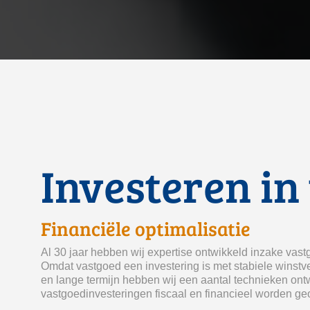
Investeren in
 Financiële optimalisatie
Al 30 jaar hebben wij expertise ontwikkeld inzake vastgo
Omdat vastgoed een investering is met stabiele winst
 en lange termijn hebben wij een aantal technieken ont
vastgoedinvesteringen fiscaal en financieel worden ge