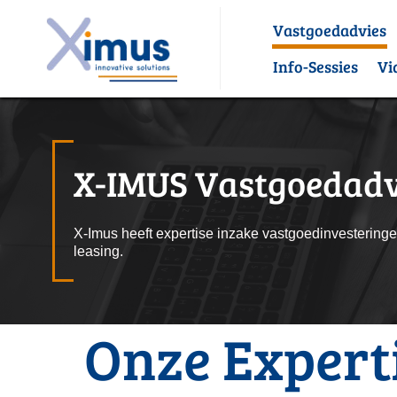
Vastgoedadvies
Info-Sessies
Vi
X-IMUS Vastgoedadv
X-Imus heeft expertise inzake vastgoedinvesteringen,
leasing.
Onze Experti