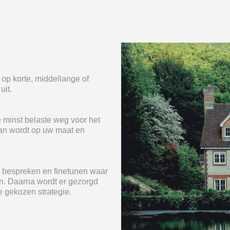
op korte, middellange of
uit.
e minst belaste weg voor het
lan wordt op uw maat en
 u bespreken en finetunen waar
an. Daarna wordt er gezorgd
e gekozen strategie.