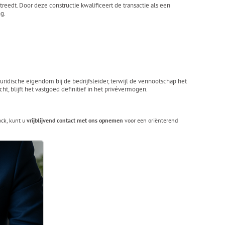
eedt. Door deze constructie kwalificeert de transactie als een
ng.
ridische eigendom bij de bedrijfsleider, terwijl de vennootschap het
, blijft het vastgoed definitief in het privévermogen.
ack, kunt u
vrijblijvend contact met ons opnemen
voor een oriënterend