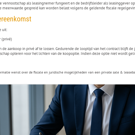
 vennootschap als leasingnemer fungeert en de bedrijfsleider als leasinggever optr
oor de meerwaarde gespreid kan worden belast volgens de geldende fiscale regelgevi
vereenkomst
 uit:
 (privé)
aankoop in privé af te lossen. Gedurende de looptijd van het contract blijft de ju
ap opteren voor het lichten van de koopoptie. Indien deze optie niet wordt gelicht
rmatie wenst over de fiscale en juridische mogelijkheden van een private sale & leaseb