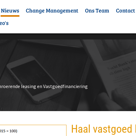
Nieuws
Change Management
Ons Team
Contact
eo's
nroerende leasing en Vastgoedfinanciering
Haal vastgoed b