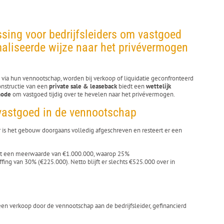
ssing voor bedrijfsleiders om vastgoed
maliseerde wijze naar het privévermogen
 via hun vennootschap, worden bij verkoop of liquidatie geconfronteerd
onstructie van een
private sale & leaseback
biedt een
wettelijk
hode
om vastgoed tijdig over te hevelen naar het privévermogen.
vastgoed in de vennootschap
r is het gebouw doorgaans volledig afgeschreven en resteert er een
 tot een meerwaarde van €1.000.000, waarop 25%
ing van 30% (€225.000). Netto blijft er slechts €525.000 over in
een verkoop door de vennootschap aan de bedrijfsleider, gefinancierd